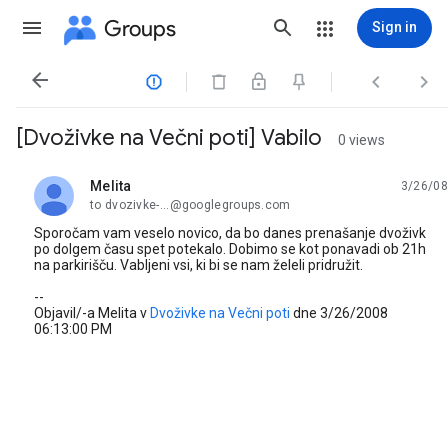
Groups
Sign in




[Dvoživke na Večni poti] Vabilo
0 views
Melita
3/26/08
unread,
to dvozivke-...@googlegroups.com
Sporočam vam veselo novico, da bo danes prenašanje dvoživk
po dolgem času spet potekalo. Dobimo se kot ponavadi ob 21h
na parkirišču. Vabljeni vsi, ki bi se nam želeli pridružit.
--
Objavil/-a Melita v
Dvoživke na Večni poti
dne 3/26/2008
06:13:00 PM