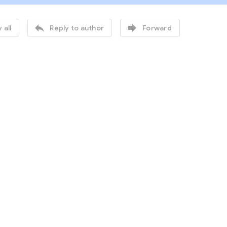


 all
Reply to author
Forward