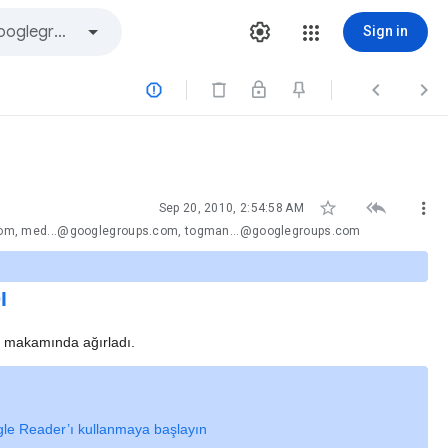
Sign in






Sep 20, 2010, 2:54:58 AM
com, med...@googlegroups.com, togman...@googlegroups.com
I
, makamında ağırladı.
le Reader’ı kullanmaya başlayın