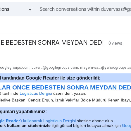
ions
All groups and messages
CE BEDESTEN SONRA MEYDAN DEDI
0 views
@googlegroups.com, duva...@googlegroups.com, magem-sa...@yahoogroups.
 tarafından Google Reader ile size gönderildi:
LAR ONCE BEDESTEN SONRA MEYDAN DED
 tarihinde
Logisticus Dergisi
üzerinden, yazan:
ediye Başkanı Cengiz Ergün, İzmir Vakıflar Bölge Müdürü Kenan İbayı
unları yapabilirsiniz:
le Reader
’ı kullanarak Logisticus Dergisi
sitesine abone olun
ık kullanılan sitelerinizle
ilgili güncel bilgileri kolayca almak için
Goog