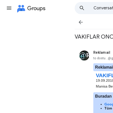
Groups
Conversat

VAKIFLAR ON
Reklamail
unread,
to dostu...
Reklamail
VAKIF
19.09.2010
Manisa Bel
Buradan ş
Goog
Tüm s