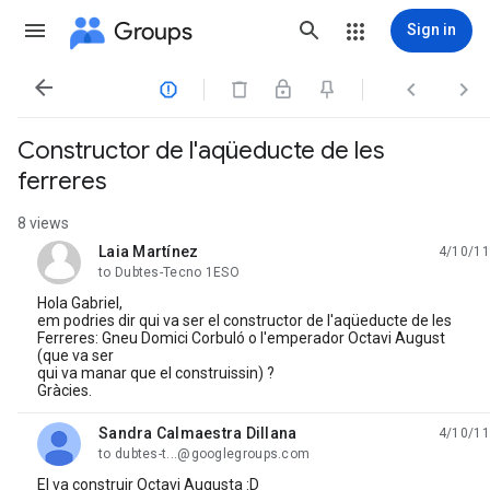
Groups
Sign in




Constructor de l'aqüeducte de les
ferreres
8 views
Laia Martínez
4/10/11
unread,
to Dubtes-Tecno 1ESO
Hola Gabriel,
em podries dir qui va ser el constructor de l'aqüeducte de les
Ferreres: Gneu Domici Corbuló o l'emperador Octavi August
(que va ser
qui va manar que el construissin) ?
Gràcies.
Sandra Calmaestra Dillana
4/10/11
unread,
to dubtes-t...@googlegroups.com
El va construir Octavi Augusta :D