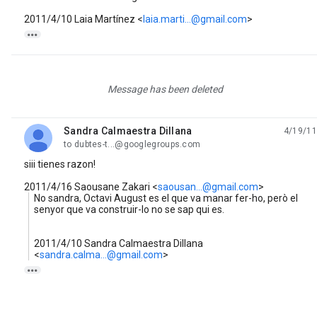
2011/4/10 Laia Martínez
<
laia.marti...@gmail.com
>

Message has been deleted
Sandra Calmaestra Dillana
4/19/11
unread,
to dubtes-t...@googlegroups.com
siii tienes razon!
2011/4/16 Saousane Zakari
<
saousan...@gmail.com
>
No sandra, Octavi August es el que va manar fer-ho, però el
senyor que va construir-lo no se sap qui es.
2011/4/10 Sandra Calmaestra Dillana
<
sandra.calma...@gmail.com
>
