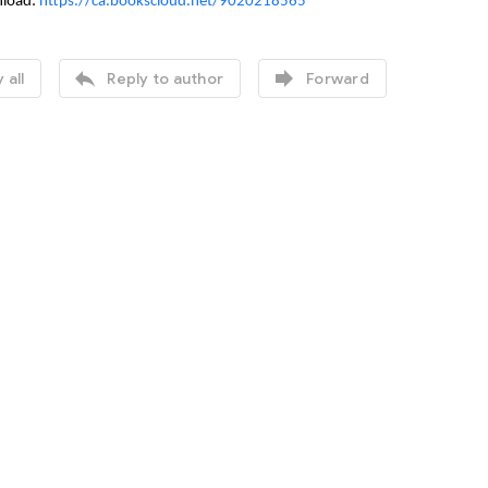
nload:
https://ca.bookscloud.net/9020218565


 all
Reply to author
Forward