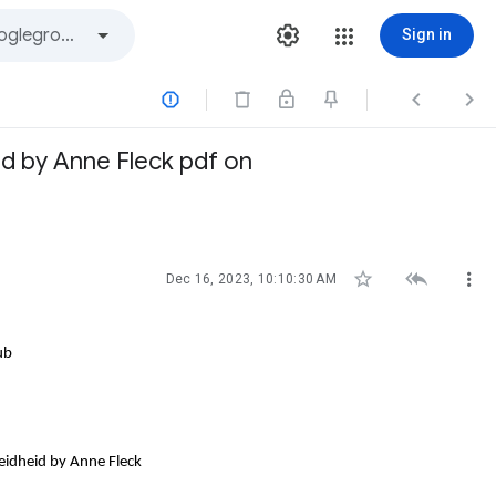
Sign in



d by Anne Fleck pdf on



Dec 16, 2023, 10:10:30 AM
ub
idheid by Anne Fleck