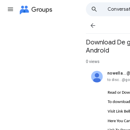
Groups
Conversat

Download De ge
Android
0 views
nowella...
unread,
to disc...@g
Read or Dow
To download 
Visit Link Be
Here You Ca