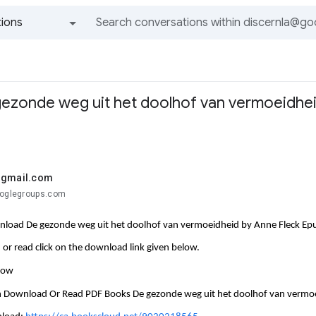
ions
All groups and messages
zonde weg uit het doolhof van vermoeidhei
@gmail.com
ooglegroups.com
nload De gezonde weg uit het doolhof van vermoeidheid by Anne Fleck Ep
or read click on the download link given below.
llow
n Download Or Read PDF Books De gezonde weg uit het doolhof van vermoe