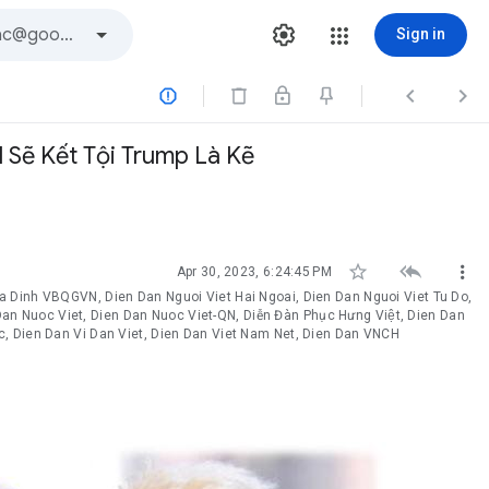
Sign in



 Sẽ Kết Tội Trump Là Kẽ



Apr 30, 2023, 6:24:45 PM
Gia Dinh VBQGVN, Dien Dan Nguoi Viet Hai Ngoai, Dien Dan Nguoi Viet Tu Do,
Nuoc Viet, Dien Dan Nuoc Viet-QN, Diễn Đàn Phục Hưng Việt, Dien Dan
c, Dien Dan Vi Dan Viet, Dien Dan Viet Nam Net, Dien Dan VNCH