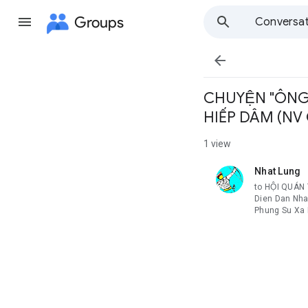
Groups
Conversat

CHUYỆN "ÔNG G
HIẾP DÂM (NV
1 view
Nhat Lung
unread,
to HỘI QUÁN
Dien Dan Nha
Phung Su Xa 