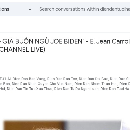
ions
All groups and messages
IÀ BUỒN NGỦ JOE BIDEN" - E. Jean Carroll
 CHANNEL LIVE)
 TỨ HẢI, Dien Dan Ban Vang, Dien Dan Dan Toc, Dien Đan Đoi Bac, Dien Dan 
n Ban, Dien Dan Nhan Quyen Cho Viet Nam, Dien Dan Nhom Than Huu, Dien Dan 
Hoi, Dien Dan Tin Tuc Xac Thuc, Dien Dan Tu Do Ngon Luan, Dien Dan Tuoi Ha