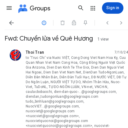
Groups
Sign in




Fwd: Chuyển lửa về Quê Hương
1 view
Thoi Tran
7/10/24
unread,
to 'Truc Chi' via Nước VIỆT, Cong Dong Viet Nam Hoa Ky, Cuu
Quan Nhan Viet Nam Cong Hoa, Cộng Đồng Người Việt Quốc
Gia Arizona, Dien Dan Kinh Te The Gioi, Dien Dan Nguoi Viet
Hai Ngoai, Dien Dan Viet Nam Net, DienDan Tudo-NgonLuan,
Diễn Đàn Nhân Bản, Diễn Đàn Tuổi Hạc, DĐ NƯỚC VIỆT, DĐ Tự
Do Ngôn Luận, NGƯỜI VIỆT TỰ DO, Nhóm Thân Hữu, Nuoc-
Viet, TuDoNL, TỰ-DO-NGÔN-LUẬN, VN-net, VNCH-N,
caulacbobaochi, dien-dan-quoc-...@googlegroups.com,
diendan_tudongonluan@googlegroups.com
tudo_binhluan@googlegroups.com,
NuocVIET...@googlegroups.com,
nuocviet@googlegroups.com
<nuocviet@googlegroups.com>,
nuocvietquocnoi@googlegroups.com
<nuocvietquocnoi@googlegroups.com>, nuocviet-