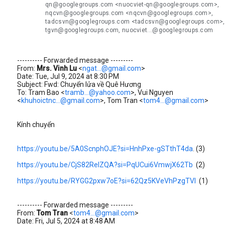
qn@googlegroups.com <nuocviet-qn@googlegroups.com>,
nqcvn@googlegroups.com <nqcvn@googlegroups.com>,
tadcsvn@googlegroups.com <tadcsvn@googlegroups.com>,
tgvn@googlegroups.com, nuocviet...@googlegroups.com
---------- Forwarded message ---------
From:
Mrs. Vinh Lu
<
ngat...@gmail.com
>
Date: Tue, Jul 9, 2024 at 8:30 PM
Subject: Fwd: Chuyển lửa về Quê Hương
To: Tram Bao <
tramb...@yahoo.com
>, Vui Nguyen
<
khuhoictnc...@gmail.com
>, Tom Tran <
tom4...@gmail.com
>
Kính chuyển
https://youtu.be/5A0ScnphOJE?si=HnhPxe-gSTthT4da
. (3)
https://youtu.be/CjS82ReIZQA?si=PqUCui6VmwjX62Tb
(2)
https://youtu.be/RYGG2pxw7oE?si=62Qz5KVeVhPzgTVl
(1)
---------- Forwarded message ---------
From:
Tom Tran
<
tom4...@gmail.com
>
Date: Fri, Jul 5, 2024 at 8:48 AM