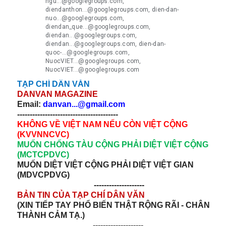
ngu...@googlegroups.com,
diendanthon...@googlegroups.com, dien-dan-
nuo...@googlegroups.com,
diendan_que...@googlegroups.com,
diendan...@googlegroups.com,
diendan...@googlegroups.com, dien-dan-
quoc-...@googlegroups.com,
NuocVIET...@googlegroups.com,
NuocVIET...@googlegroups.com
TẠP CHÍ DÂN VĂN
DANVAN MAGAZINE
Email:
danvan...@gmail.com
----------------------------------------
KHÔNG VỀ VIỆT NAM NẾU CÒN VIỆT CỘNG
(KVVNNCVC)
MUỐN CHỐNG TÀU CỘNG PHẢI DIỆT VIỆT CỘNG
(MCTCPDVC)
MUỐN DIỆT VIỆT CỘNG PHẢI DIỆT VIỆT GIAN
(MDVCPDVG)
--------------------
BẢN TIN CỦA TẠP CHÍ DÂN VĂN
(XIN TIẾP TAY PHỔ BIẾN THẬT RỘNG RÃI - CHÂN
THÀNH CẢM TẠ.)
--------------------