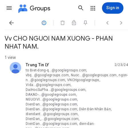
Groups
Sign in




Vv CHO NGUOI NAM XUONG - PHAN
NHAT NAM.
1 view
Trung Tin LY
2/23/24
unread,
to Biet-dong-q...@googlegroups.com,
vbq...@googlegroups.com, Nuoc...@googlegroups.com, ngon-
n...@googlegroups.com, VNCHgooglegroups,
Vida...@googlegroups.com,
DaiHocSuPha...@googlegroups.com,
DAKAO-...@googlegroups.com,
NGUOIVI...@googlegroups.com,
DienDan...@googlegroups.com,
DienDan...@googlegroups.com, Diễn Đàn Nhân Bản,
diendant...@googlegroups.com,
DienDan_...@googlegroups.com,
DienDan...@googlegroups.com, dien-dan-