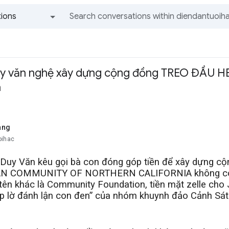
ions
All groups and messages
hay văn nghệ xây dựng cộng đồng TREO ĐẦU H
a
ang
oihac
 Duy Văn kêu gọi bà con đóng góp tiền để xây dựng 
 COMMUNITY OF NORTHERN CALIFORNIA không có số 
 tên khác là Community Foundation, tiền mặt zelle cho
ập lờ đánh lận con đen” của nhóm khuynh đảo Cảnh Sá