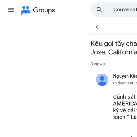
Groups
Conversat

Kêu gọi tẩy c
Jose, Californi
3 views
Nguyen Kh
unread,
to diendantu
Cảnh sát
AMERICAN
ký về cái
sách “ L