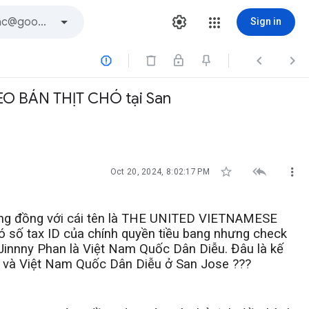
Sign in



EO BÁN THỊT CHÓ tại San



Oct 20, 2024, 8:02:17 PM
cộng đồng với cái tên là THE UNITED VIETNAMESE
tax ID của chính quyền tiều bang nhưng check
 Jinnny Phan là Việt Nam Quốc Dân Diễu. Đâu là kế
t và Việt Nam Quốc Dân Diễu ở
San Jose
???