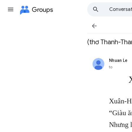
Groups
Conversat

(thơ Thanh-T
Nhuan Le
unread,
to
Xuân-Hạ
“
Giàu ă
Nhưng 