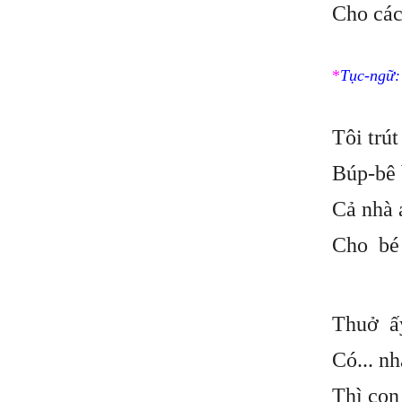
Cho các
*
Tục-ngữ
Tôi trú
Búp-bê 
Cả nhà 
Cho bé 
Thuở ấy
Có... nh
Thì con