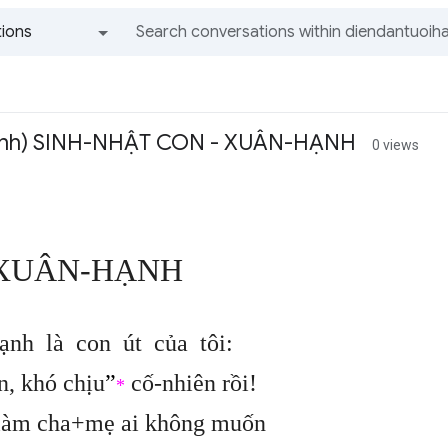
ions
All groups and messages
hanh) SINH-NHẬT CON - XUÂN-HẠNH
0 views
XUÂN-HẠNH
nh là con út của tôi:
n, khó chịu
”
cố-nhiên rồi!
*
làm cha+mẹ ai không muốn