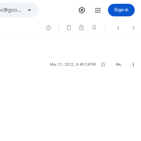
Sign in






Mar 21, 2022, 4:49:24 PM