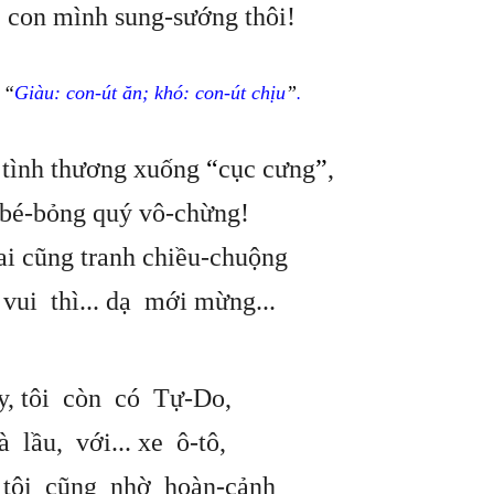
 con mình sung-sướng thôi!
:
“
Giàu: con-út ăn; khó: con-út chịu
”
.
t tình thương xuống
“
cục cưng
”
,
bé-bỏng quý vô-chừng!
ai cũng tranh chiều-chuộng
vui thì... dạ mới mừng...
, tôi còn có Tự-Do,
à lầu, với... xe ô-tô,
 tôi cũng nhờ hoàn-cảnh