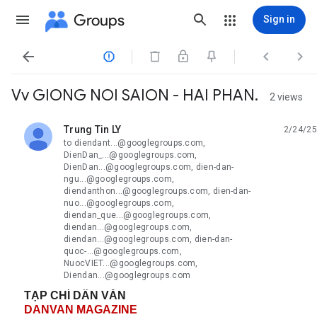
Groups
Sign in




Vv GIONG NOI SAION - HAI PHAN.
2 views
Trung Tin LY
2/24/25
unread,
to diendant...@googlegroups.com,
DienDan_...@googlegroups.com,
DienDan...@googlegroups.com, dien-dan-
ngu...@googlegroups.com,
diendanthon...@googlegroups.com, dien-dan-
nuo...@googlegroups.com,
diendan_que...@googlegroups.com,
diendan...@googlegroups.com,
diendan...@googlegroups.com, dien-dan-
quoc-...@googlegroups.com,
NuocVIET...@googlegroups.com,
Diendan...@googlegroups.com
TẠP CHÍ DÂN VĂN
DANVAN MAGAZINE