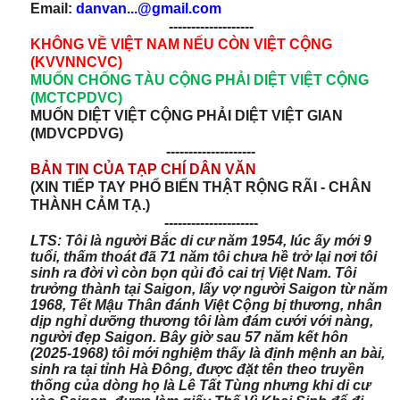
Email:
danvan...@gmail.com
-------------------
KHÔNG VỀ VIỆT NAM NẾU CÒN VIỆT CỘNG
(KVVNNCVC)
MUỐN CHỐNG TÀU CỘNG PHẢI DIỆT VIỆT CỘNG
(MCTCPDVC)
MUỐN DIỆT VIỆT CỘNG PHẢI DIỆT VIỆT GIAN
(MDVCPDVG)
--------------------
BẢN TIN CỦA TẠP CHÍ DÂN VĂN
(XIN TIẾP TAY PHỔ BIẾN THẬT RỘNG RÃI - CHÂN
THÀNH CẢM TẠ.)
---------------------
LTS: Tôi là người Bắc di cư năm 1954, lúc ấy mới 9
tuổi, thấm thoát đã 71 năm tôi chưa hề trở lại nơi tôi
sinh ra đời vì còn bọn qủi đỏ cai trị Việt Nam. Tôi
trưởng thành tại Saigon, lấy vợ
người Saigon từ năm
1968, Tết Mậu Thân đánh Việt Cộng bị thương, nhân
dịp nghỉ dưỡng thương tôi làm đám cưới với nàng,
người đẹp Saigon. Bây giờ sau 57 năm kết hôn
(2025-1968) tôi mới nghiệm thấy là định mệnh an bài,
sinh ra tại tỉnh Hà Đông, được đặt tên theo truyền
thống của dòng họ là Lê Tất Tùng nhưng khi di cư