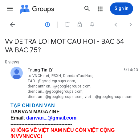
Groups
Sign in




Vv DE TRA LOI MOT CAU HOI - BAC 54
VA BAC 75?
0 views
Trung Tin LY
6/14/23
unread,
to VNCH-net, PSXH, DiendanTuoiHac,
TAD...@googlegroups.com,
diendanthon...@googlegroups.com,
diendan...@googlegroups.com,
diendan...@googlegroups.com, viet-...@googlegroups.com
TẠP CHÍ DÂN VĂN
DANVAN MAGAZINE
Email:
danvan...@gmail.com
----------------------------------------
KHÔNG VỀ VIỆT NAM NẾU CÒN VIỆT CỘNG
(KVVNNCVC)