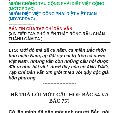
MUỐN CHỐNG TÀU CỘNG PHẢI DIỆT VIỆT CỘNG
(MCTCPDVC)
MUỐN DIỆT VIỆT CỘNG PHẢI DIỆT VIỆT GIAN
(MDVCPDVG)
--------------------
BẢN TIN CỦA TẠP CHÍ DÂN VĂN
(XIN TIẾP TAY PHỔ BIẾN THẬT RỘNG RÃI - CHÂN
THÀNH CẢM TẠ.)
LTS: Mới đó mà đã 48 năm, cs miền Bắc thôn
tính miền Nam, áp đặt sự cai trị trên cả nước
Việt Nam, nhưng vẫn còn những câu hỏi được
đặt ra như bài viết dưới đây của cô ANH ĐÀO,
Tạp Chí Dân Văn xin giới thiệu với qúy độc giả
bốn phương.
----------------------
ĐỂ TRẢ LỜI MỘT CÂU HỎI: BẮC 54 VÀ
BẮC 75?
Có lần mình đã gặp một anh người Bắc, nói