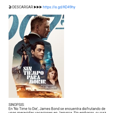
🎬 DESCARGAR ▶️▶️▶️
https://is.gd/KD49hy
SINOPSIS:
En ‘No Time to Die’, James Bond se encuentra disfrutando de
unas merecidas vacaciones en Jamaica. Sin embargo, su paz