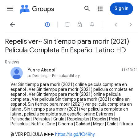
Groups
Sign in




Repelis ver~ Sin tiempo para morir (2021)
Pelicula Completa En Español Latino HD
0 views
Yusre Abacol
11/23/21
unread,
to Descargar Peliculaadhfety
Ver Sin tiempo para morir (2021) online peicula completa en
español , Ver Sin tiempo para morir (2021) pelicula completa en
espanol , Ver Sin tiempo para morir (2021) online pelicula
completa , Ver pelicula Sin tiempo para morir (2021) online en
espanol, Sin tiempo para morir (2021) ver pelicula completa en
latino , Sin tiempo para morir (2021) ver pelicula completa en
latino , pelicula completa sub español online Estrenos |
Pelispedia | Pelisplus | Gnula | Repelisplus | Repelis | Pelis |
Pelisplus| | Netflix | Cine | Cinema | Calidad | Mejor | Chile | filtrada
🎬 VER PELICULA ▶️▶️▶️
https://is.gd/KD49hy