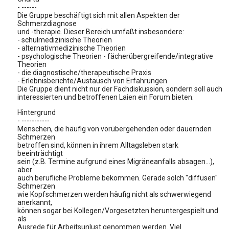
- ------
Die Gruppe beschäftigt sich mit allen Aspekten der
Schmerzdiagnose
und -therapie. Dieser Bereich umfaßt insbesondere:
- schulmedizinische Theorien
- alternativmedizinische Theorien
- psychologische Theorien - fächerübergreifende/integrative
Theorien
- die diagnostische/therapeutische Praxis
- Erlebnisberichte/Austausch von Erfahrungen
Die Gruppe dient nicht nur der Fachdiskussion, sondern soll auch
interessierten und betroffenen Laien ein Forum bieten.
Hintergrund
- -----------
Menschen, die häufig von vorübergehenden oder dauernden
Schmerzen
betroffen sind, können in ihrem Alltagsleben stark
beeinträchtigt
sein (z.B. Termine aufgrund eines Migräneanfalls absagen...),
aber
auch berufliche Probleme bekommen. Gerade solch "diffusen"
Schmerzen
wie Kopfschmerzen werden häufig nicht als schwerwiegend
anerkannt,
können sogar bei Kollegen/Vorgesetzten heruntergespielt und
als
Ausrede für Arbeitsunlust genommen werden. Viel