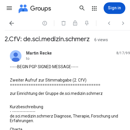
Groups
Sign in




2.CfV: de.sci.medizin.schmerz
6 views
Martin Recke
8/17/99
unread,
to
-----BEGIN PGP SIGNED MESSAGE-----
Zweiter Aufruf zur Stimmabgabe (2. CfV)
=======================================
zur Einrichtung der Gruppe de.sci.medizin.schmerz
Kurzbeschreibung
- ----------------
de.sci.medizin.schmerz Diagnose, Therapie, Forschung und
Erfahrungen.
Charta