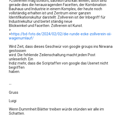
>Zollverein mag schlicht, sachlich und kalt wirken, doch sind
gerade dies die herausragenden Facetten, der Kombination
Bauhaus und Industrie in einem Komplex, der heute noch
vollständig erhalten ist und Zentrum einer ganzen
Identifikationskultur darstellt: Zollverein ist der Inbegriff für
Industriekultur und bietet ständig neue
Blickwinkel und Facetten. Zollverein ist Kunst.
>
>
https://bd-foto.de/2024/02/02/die-runde-ecke-zollverein-xii-
wagenumlauf/
Wird Zeit, dass dieses Geschwür von google groups ins Nirwana
gestossen
wird. Die fehlende Zeilenschaltung macht jeden Post
unleserlich. Ein
Indiz mehr, dass die Scriptaffen von google das Usenet nicht
begriffen
haben.
--
Gruss
Luigi
Wenn Dummheit Blätter treiben würde stünden wir alle im
Schatten.