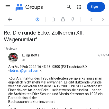
Groups
Sign in




Re: Die runde Ecke: Zollverein XII,
Wagenumlauf.
18 views
Luigi Rotta
2/10/24
unread,
to
Am Fri, 9 Feb 2024 16:43:28 -0800 (PST) schrieb BD
<
bdim...@gmail.com
>:
>Zur Architektur des 1986 stillgelegten Bergwerks muss man
eigentlich nicht mehr viel erwähnen. Es gibt dutzende Gründe,
weshalb Zollverein seit dem 14.12.2001 UNESCO Welterbe ist.
Einer davon: An jeder Ecke – selbst wenn sie rund ist – haben
die Architekten Fritz Schupp und Martin Kremmer ab 1928 ein
Paradebeispiel der
Bauhausarchitektur inszeniert.
>