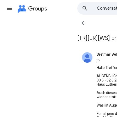
Groups
Conversat

[TR][LR][WS] Er
Dietmar Bel
unread,
to
Hallo Treffe
AUGENBLICK
30.5.- 02.6.
Haus Luther
Auch dieses 
wieder statt
Was ist Aug
Für all jene