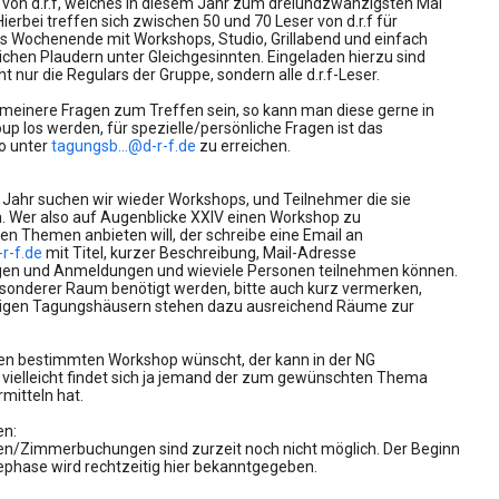
 von d.r.f, welches in diesem Jahr zum dreiundzwanzigsten Mal
 Hierbei treffen sich zwischen 50 und 70 Leser von d.r.f für
ges Wochenende mit Workshops, Studio, Grillabend und einfach
chen Plaudern unter Gleichgesinnten. Eingeladen hierzu sind
ht nur die Regulars der Gruppe, sondern alle d.r.f-Leser.
emeinere Fragen zum Treffen sein, so kann man diese gerne in
p los werden, für spezielle/persönliche Fragen ist das
o unter
tagungsb...@d-r-f.de
zu erreichen.
 Jahr suchen wir wieder Workshops, und Teilnehmer die sie
n. Wer also auf Augenblicke XXIV einen Workshop zu
en Themen anbieten will, der schreibe eine Email an
r-f.de
mit Titel, kurzer Beschreibung, Mail-Adresse
gen und Anmeldungen und wieviele Personen teilnehmen können.
besonderer Raum benötigt werden, bitte auch kurz vermerken,
iligen Tagungshäusern stehen dazu ausreichend Räume zur
nen bestimmten Workshop wünscht, der kann in der NG
 vielleicht findet sich ja jemand der zum gewünschten Thema
mitteln hat.
n:
/Zimmerbuchungen sind zurzeit noch nicht möglich. Der Beginn
phase wird rechtzeitig hier bekanntgegeben.