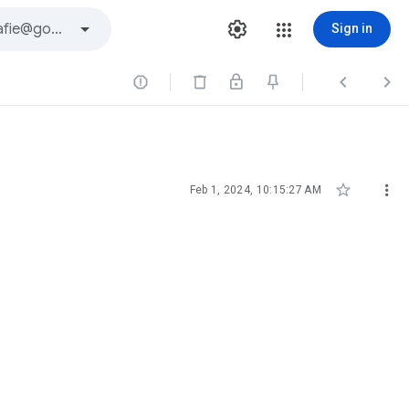
Sign in





Feb 1, 2024, 10:15:27 AM