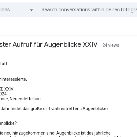
ions
All groups and messages
ster Aufruf für Augenblicke XXIV
24 views
loff
ninteressierte,
E XXIV
2024
rose, Neuendettelsau
Jahr findet das große d.r.f-Jahrestreffen »Augenblicke«
enblicke?
 die neu hinzugekommen sind: Augenblicke ist das jährliche