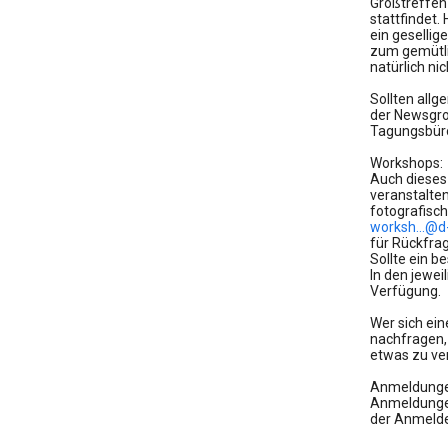
Großtreffen
stattfindet.
ein geselli
zum gemütli
natürlich nic
Sollten allg
der Newsgrou
Tagungsbür
Workshops:
Auch dieses
veranstalte
fotografisch
worksh...@d-
für Rückfra
Sollte ein 
In den jewe
Verfügung.
Wer sich ei
nachfragen,
etwas zu ver
Anmeldunge
Anmeldungen
der Anmelde