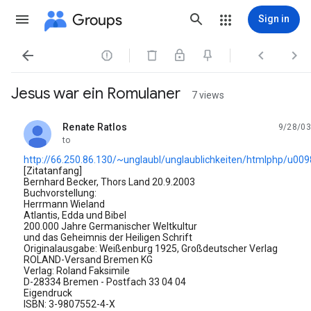
Groups
Sign in




Jesus war ein Romulaner
7 views
Renate Ratlos
9/28/03
unread,
to
http://66.250.86.130/~unglaubl/unglaublichkeiten/htmlphp/u009
[Zitatanfang]
Bernhard Becker, Thors Land 20.9.2003
Buchvorstellung:
Herrmann Wieland
Atlantis, Edda und Bibel
200.000 Jahre Germanischer Weltkultur
und das Geheimnis der Heiligen Schrift
Originalausgabe: Weißenburg 1925, Großdeutscher Verlag
ROLAND-Versand Bremen KG
Verlag: Roland Faksimile
D-28334 Bremen - Postfach 33 04 04
Eigendruck
ISBN: 3-9807552-4-X