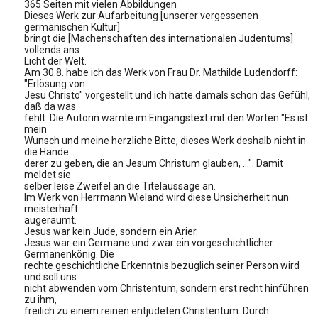
365 Seiten mit vielen Abbildungen
Dieses Werk zur Aufarbeitung [unserer vergessenen
germanischen Kultur]
bringt die [Machenschaften des internationalen Judentums]
vollends ans
Licht der Welt.
Am 30.8. habe ich das Werk von Frau Dr. Mathilde Ludendorff:
"Erlösung von
Jesu Christo" vorgestellt und ich hatte damals schon das Gefühl,
daß da was
fehlt. Die Autorin warnte im Eingangstext mit den Worten:"Es ist
mein
Wunsch und meine herzliche Bitte, dieses Werk deshalb nicht in
die Hände
derer zu geben, die an Jesum Christum glauben, ...". Damit
meldet sie
selber leise Zweifel an die Titelaussage an.
Im Werk von Herrmann Wieland wird diese Unsicherheit nun
meisterhaft
augeräumt.
Jesus war kein Jude, sondern ein Arier.
Jesus war ein Germane und zwar ein vorgeschichtlicher
Germanenkönig. Die
rechte geschichtliche Erkenntnis bezüglich seiner Person wird
und soll uns
nicht abwenden vom Christentum, sondern erst recht hinführen
zu ihm,
freilich zu einem reinen entjudeten Christentum. Durch