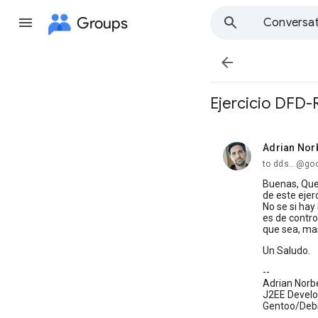
Groups
Conversat

Ejercicio DFD-
Adrian Nor
unread,
to dds...@go
Buenas, Quer
de este ejer
No se si hay
es de contro
que sea, mas
Un Saludo.
--
Adrian Norb
J2EE Develo
Gentoo/Debi