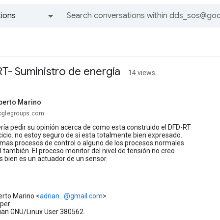
ions
All groups and messages
RT- Suministro de energía
14 views
berto Marino
oglegroups.com
ía pedir su opinión acerca de como esta construido el DFD-RT
cicio. no estoy seguro de si esta totalmente bien expresado.
 mas procesos de control o alguno de los procesos normales
l también. El proceso monitor del nivel de tensión no creo
 bien es un actuador de un sensor.
erto Marino <
adrian...@gmail.com
>
per.
an GNU/Linux User 380562.