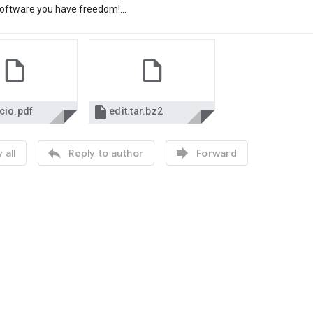
 software you have freedom!...

cio.pdf
edit.tar.bz2


 all
Reply to author
Forward