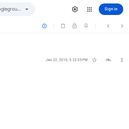
Sign in






Jan 22, 2010, 5:22:55 PM