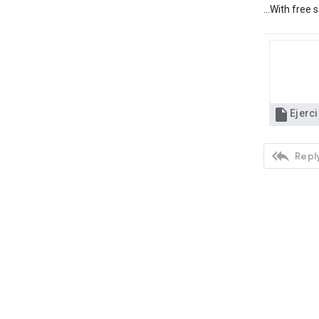
...With free

Ejerci

Reply