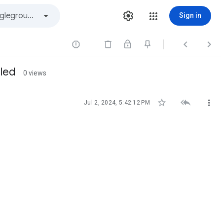
Sign in



aled
0 views



Jul 2, 2024, 5:42:12 PM