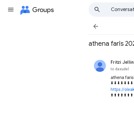
Groups
Conversat

athena faris 20
Fritzi Jelli
unread,
to daxudel
athena faris
⬇️ ⬇️ ⬇️ ⬇️ ⬇️ ⬇️ ⬇️ 
https://olea
⬆️ ⬆️ ⬆️ ⬆️ ⬆️ ⬆️ ⬆️ 