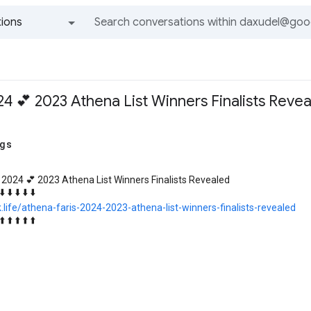
ions
All groups and messages
24 💕 2023 Athena List Winners Finalists Reve
ngs
 2024 💕 2023 Athena List Winners Finalists Revealed
⬇️ ⬇️ ⬇️ ⬇️ ⬇️
k.life/athena-faris-2024-2023-athena-list-winners-finalists-revealed
⬆️ ⬆️ ⬆️ ⬆️ ⬆️