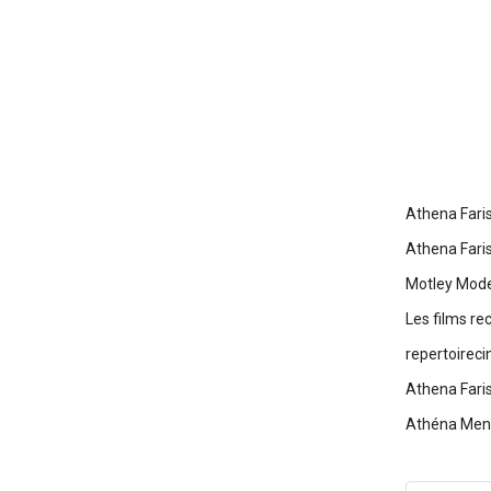
Athena Fari
Athena Fari
Motley Mode
Les films 
repertoireci
Athena Fari
Athéna Mens