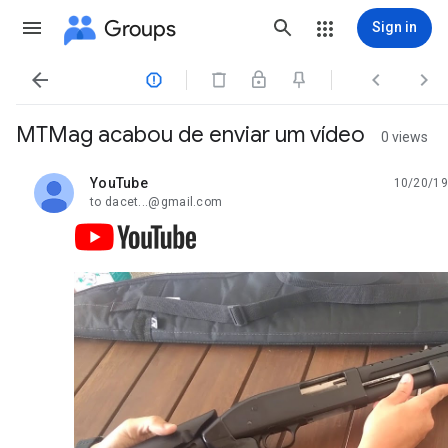
Groups
Sign in




MTMag acabou de enviar um vídeo
0 views
YouTube
10/20/19
unread,
to dacet...@gmail.com