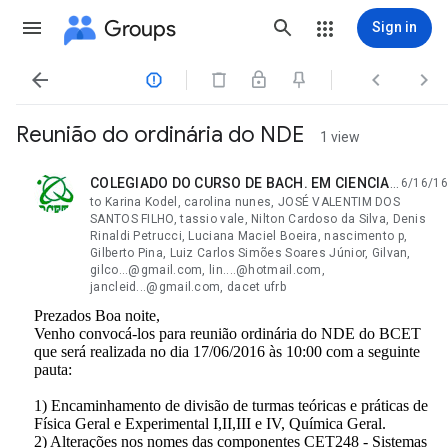
Groups
Sign in




Reunião do ordinária do NDE
1 view
COLEGIADO DO CURSO DE BACH. EM CIENCIAS EXATAS E TECNOLOGICAS
6/16/16
unread,
to Karina Kodel, carolina nunes, JOSÉ VALENTIM DOS
SANTOS FILHO, tassio vale, Nilton Cardoso da Silva, Denis
Rinaldi Petrucci, Luciana Maciel Boeira, nascimento p,
Gilberto Pina, Luiz Carlos Simões Soares Júnior, Gilvan,
gilco...@gmail.com, lin....@hotmail.com,
jancleid...@gmail.com, dacet ufrb
Prezados Boa noite,
Venho convocá-los para reunião ordinária do NDE do BCET
que será realizada no dia 17/06/2016 às 10:00 com a seguinte
pauta:
1) Encaminhamento de divisão de turmas teóricas e práticas de
Física Geral e Experimental I,II,III e IV, Química Geral.
2) Alterações nos nomes das componentes CET248 - Sistemas