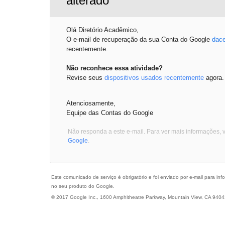
alterado
Olá Diretório Acadêmico,
O e-mail de recuperação da sua Conta do Google
dace
recentemente.
Não reconhece essa atividade?
Revise seus
dispositivos usados recentemente
agora.
Atenciosamente,
Equipe das Contas do Google
Não responda a este e-mail. Para ver mais informações, v
Google
.
Este comunicado de serviço é obrigatório e foi enviado por e-mail para in
no seu produto do Google.
© 2017 Google Inc., 1600 Amphitheatre Parkway, Mountain View, CA 940