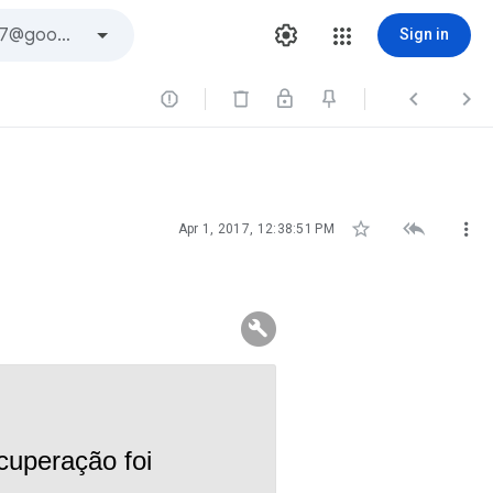
Sign in






Apr 1, 2017, 12:38:51 PM
cuperação foi