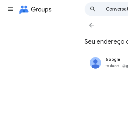
Groups
Conversat

Seu endereço d
Google
unread,
to dacet...@