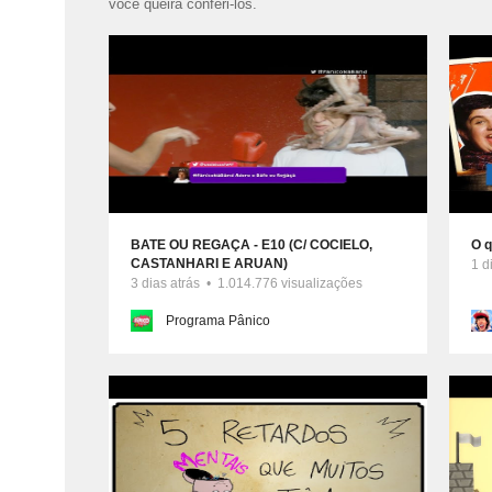
você queira conferi-los.
BATE OU REGAÇA - E10 (C/ COCIELO,
O 
CASTANHARI E ARUAN)
1 d
3 dias atrás • 1.014.776 visualizações
Programa Pânico