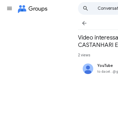
Groups
Conversat

Vídeo interess
CASTANHARI E
2 views
YouTube
unread,
to dacet...@