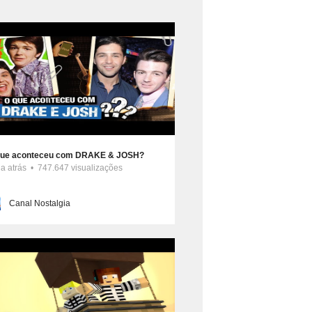
que aconteceu com DRAKE & JOSH?
ia atrás • 747.647 visualizações
Canal Nostalgia