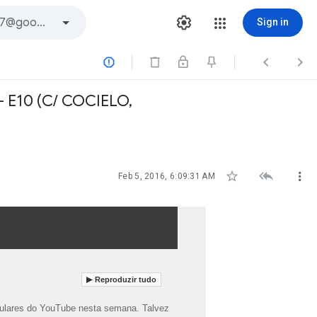
Sign in



- E10 (C/ COCIELO,



Feb 5, 2016, 6:09:31 AM
Reproduzir tudo
pulares do YouTube nesta semana. Talvez