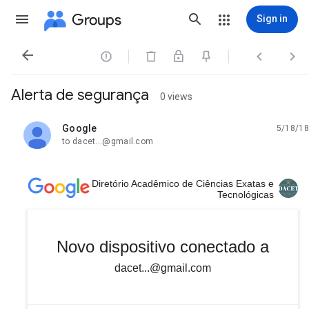
Groups
Sign in




Alerta de segurança
0 views
Google
5/18/18
unread,
to dacet...@gmail.com
Diretório Acadêmico de Ciências Exatas e
Tecnológicas
Novo dispositivo conectado a
dacet...@gmail.com