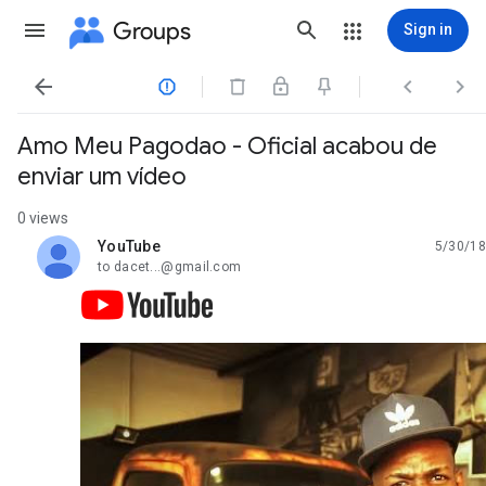
Groups
Sign in




Amo Meu Pagodao - Oficial acabou de
enviar um vídeo
0 views
YouTube
5/30/18
unread,
to dacet...@gmail.com