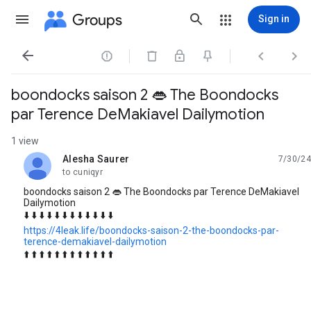
Groups
Sign in




boondocks saison 2 👄 The Boondocks
par Terence DeMakiavel Dailymotion
1 view
Alesha Saurer
7/30/24
unread,
to cuniqyr
boondocks saison 2 👄 The Boondocks par Terence DeMakiavel
Dailymotion
⬇️ ⬇️ ⬇️ ⬇️ ⬇️ ⬇️ ⬇️ ⬇️ ⬇️ ⬇️ ⬇️ ⬇️
https://4leak.life/boondocks-saison-2-the-boondocks-par-
terence-demakiavel-dailymotion
⬆️ ⬆️ ⬆️ ⬆️ ⬆️ ⬆️ ⬆️ ⬆️ ⬆️ ⬆️ ⬆️ ⬆️