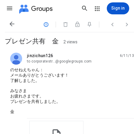
Groups
Sign in




プレゼン共有 金
2 views
jinzichun126
6/11/13
unread,
to corporatestr...@googlegroups.com
のせねえちゃん：
メールありがとうございます！
了解しました。
みなさま
お疲れさまです。
プレゼンを共有しました。
金