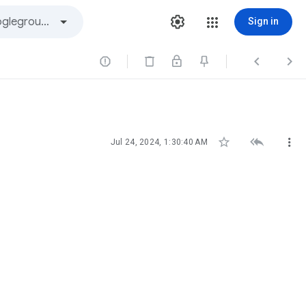
Sign in






Jul 24, 2024, 1:30:40 AM