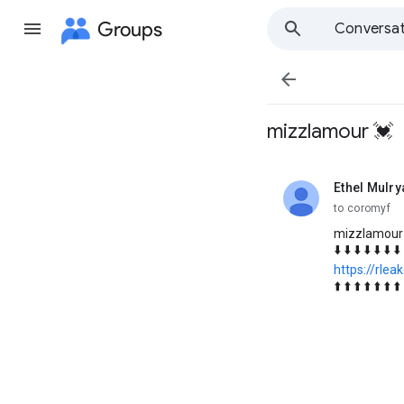
Groups
Conversat

mizzlamour 💓
Ethel Mulry
unread,
to coromyf
mizzlamour
⬇️ ⬇️ ⬇️ ⬇️ ⬇️ ⬇️ ⬇️
https://rlea
⬆️ ⬆️ ⬆️ ⬆️ ⬆️ ⬆️ ⬆️