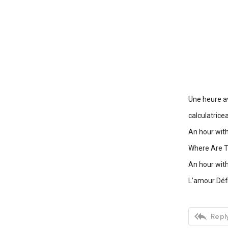
Une heure a
calculatrice
An hour wi
Where Are 
An hour wit
L’amour Déf

Reply