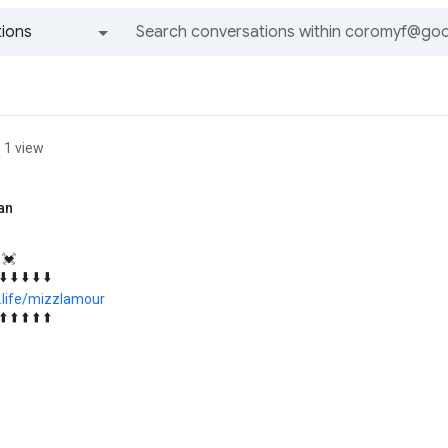
ions
All groups and messages
1 view
an
 💓
 ⬇️ ⬇️ ⬇️ ⬇️ ⬇️
k.life/mizzlamour
 ⬆️ ⬆️ ⬆️ ⬆️ ⬆️