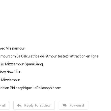
vec Mizzlamour
amourcom La Calculatrice de l'Amour testez l'attraction en ligne
th @ Mizzlamour SpankBang
They Now Cuz
h Mizzlamour
inition Philosophique LaPhilosophiecom


 all
Reply to author
Forward