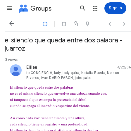
Groups
Sign in




el silencio que queda entre dos palabra -
juarroz
0 views
Eillen
4/22/06
unread,
to CONCIENCIA, lady, lady quira, Natalia Rueda, Nelson
Riveros, ivan DARIO PABON, jairo pabo
El silencio que queda entre dos palabras
no es el mismo silencio que envuelve una cabeza cuando cae,
ni tampoco el que estampa la presencia del árbol
cuando se apaga el incendio vespertino del viento.
Así como cada voz tiene un timbre y una altura,
cada silencio tiene un registro y una profundidad.
El silencio de un hombre es distinto del silencio de otro