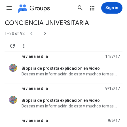
Groups
Sign in
CONCIENCIA UNIVERSITARIA
Group


path
1–30 of 92


viviana ardila
11/7/17
Biopsia de prostata explicacion en video
unread,
Deseas mas información de esto y muchos temas más ingresa a este video en donde te aclararan las
viviana ardila
9/12/17
Biopsia de próstata explicación en video
unread,
Deseas mas información de esto y muchos temas más ingresa a este video en donde te aclararan las
viviana ardila
9/5/17