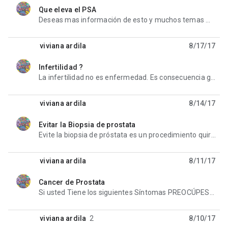
Que eleva el PSA
unread,
Deseas mas información de esto y muchos temas más ingresa a este video en donde te aclararan las
viviana ardila
8/17/17
Infertilidad ?
unread,
La infertilidad no es enfermedad. Es consecuencia generalmente de varias enfermedades afectando
viviana ardila
8/14/17
Evitar la Biopsia de prostata
unread,
Evite la biopsia de próstata es un procedimiento quirúrgico mediante el cual se perfora la prostate.
viviana ardila
8/11/17
Cancer de Prostata
unread,
Si usted Tiene los siguientes Síntomas PREOCÚPESE puede tener CANCER 1. dificultad o dolor al orinar
viviana ardila
2
8/10/17