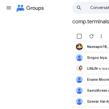
Groups
Conversat
comp.terminal
Group
path


Nannapin18
,
unread,
Singoo biyanme
unread,
unread,
Evaine Moon
unread,
Samothreen 
unread,
Gunnar Hard
unread,