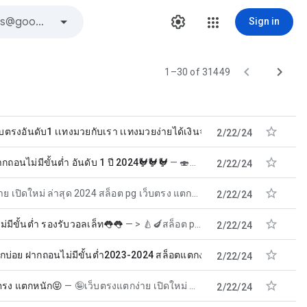
Sign in


1–30 of 31449

ว็บตรงอันดับ1 เเทงมวยกับเรา เเทงมวยง่ายได้เงินจริง
แทงมวย เว็บเเทงมวย
2/22/24

อนไม่มีขั้นต่ำ อันดับ 1 ปี 2024🐓🐓🐓
🍣🍣🍣สล็อตแตกง่าย PG เว็บตรง แตกหนัก แตกบ่อย ฝากถอนไม่มีขั้นต่ำ อันดับ 1 ปี 2024🍣🍣🍣 ✅ทางเข้าสู่เว็บไซต์
2/22/24

่าสุด 2024 สล็อต pg เว็บตรง แตกหนัก🌺🌺 ✅ เข้าเว็บไซต์ 🟠 https://play.xn--
2/22/24

่มีขั้นตํ่า รองรับวอลเล็ท👅👅
> 🍐🍆สล็อต pg เว็บตรง แตกหนัก 2024 ไม่ผ่านเอเย่นต์ ไม่มีขั้นตํ่า รองรับวอลเล็ท🍆🍐 > 🙀คืนยอดเสีย5
2/22/24

บ่อย ฝากถอนไม่มีขั้นต่ำ2023-2024 สล็อตแตกง่าย 💥รวดเร็วภายใน 5 วิ
2/22/24

บตรง แตกหนัก😝
🤪เว็บตรงแตกง่าย เปิดใหม่ ล่าสุด 2024 สล็อต pg เว็บตรง แตกหนัก😝 🔴 สมาชิกใหม่ : ฝาก 200 รับ 300 ⚡ 🔴
2/22/24