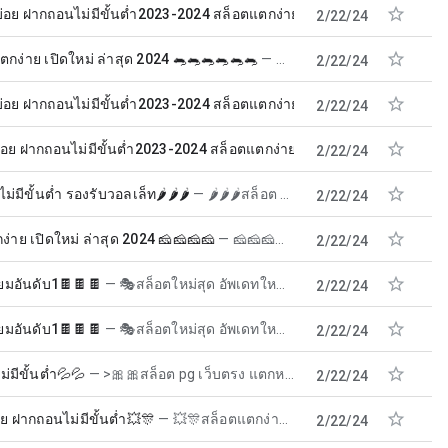

อย ฝากถอนไม่มีขั้นต่ำ2023-2024 สล็อตแตกง่าย 💥รวดเร็วภายใน 5 วินา
2/22/24

กง่าย เปิดใหม่ ล่าสุด 2024 🐀🐀🐀🐀🐀🐀
🍊🍊🍊🍊สล็อต pg เว็บตรง แ
2/22/24

อย ฝากถอนไม่มีขั้นต่ำ2023-2024 สล็อตแตกง่าย 💥รวดเร็วภายใน 5 วินา
2/22/24

อย ฝากถอนไม่มีขั้นต่ำ2023-2024 สล็อตแตกง่าย 🥩รวดเร็วภายใน 5 วินา
2/22/24

่มีขั้นตํ่า รองรับวอลเล็ท🌶🌶🌶
🌶🌶🌶สล็อต pg เว็บตรง แตกหนัก 2024 ไม่ผ่านเอเย่นต์ ไม่มีขั้นตํ่า รองรับวอลเล็ท🌶🌶🌶 🌺 คืนยอดเสีย5 🌺บอลค่า
2/22/24

่าย เปิดใหม่ ล่าสุด 2024 🧀🧀🧀🧀
🧀🧀🧀🧀🧀🧀สล็อต pg เว็บตรง แตกหนัก 2024 เว็บตรงแตกง่าย เปิดใหม่ ล่าสุด 2024 🧀🧀🧀🧀 🧀 สมาชิกใหม่ : ฝาก 200
2/22/24

ยมอันดับ1🍫🍫🍫
🎭สล็อตใหม่สุด อัพเดทใหม่ทุกสัปดาห์ ขั้นต่ำ 1 บาท (แนะนำ) 📌สมัคร.ฟ.รี คลิ๊กเลย 👉http://tinyurl.com/
2/22/24

ยมอันดับ1🍫🍫🍫
🎭สล็อตใหม่สุด อัพเดทใหม่ทุกสัปดาห์ ขั้นต่ำ 1 บาท (แนะนำ) 📌สมัคร.ฟ.รี คลิ๊กเลย 👉http://tinyurl.com/
2/22/24

มีขั้นตํ่า💦💦
>🎀🎀สล็อต pg เว็บตรง แตกหนัก 2024 ไม่ผ่านเอเย่นต์ ไม่มีขั้นตํ่า 🎀🎀 > 🚩คืนยอดเสีย 5% > 🚩บอลค่า
2/22/24

 ฝากถอนไม่มีขั้นต่ำ💥🎊
💥🎊สล็อตแตกง่าย สล็อต PG เว็บตรง แตกหนัก แตกบ่อย ฝากถอนไม่มีขั้นต่ำ💥🎊 🔴 สมาชิกใหม่ : ฝาก 200 รับ 300 ⚡
2/22/24