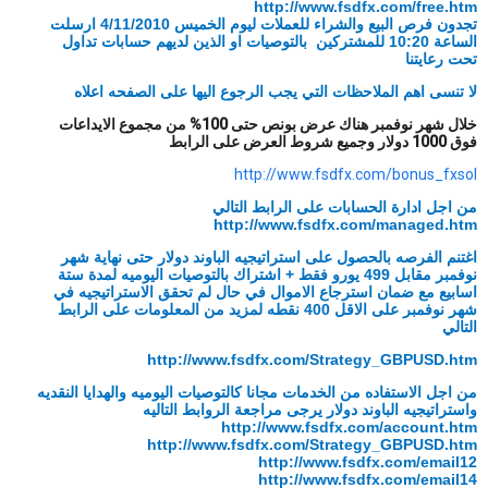
http://www.fsdfx.com/free.htm
تجدون فرص البيع والشراء للعملات ليوم
الخميس 4/11/2010 ارسلت
الساعة 10:20 للمشتركين بالتوصيات او الذين لديهم
حسابات تداول
تحت رعايتنا
لا تنسى اهم الملاحظات التي يجب الرجوع اليها على
الصفحه اعلاه
خلال شهر نوفمبر هناك عرض بونص حتى 100% من مجموع الايداعات
فوق 1000 دولار وجميع شروط العرض على الرابط
http://www.fsdfx.com/bonus_fxsol
من اجل ادارة الحسابات على الرابط التالي
http://www.fsdfx.com/managed.htm
اغتنم الفرصه بالحصول على استراتيجيه الباوند دولار حتى نهاية شهر
نوفمبر مقابل 499 يورو فقط + اشتراك بالتوصيات اليوميه لمدة ستة
اسابيع مع ضمان استرجاع الاموال في حال لم تحقق الاستراتيجيه في
شهر نوفمبر على الاقل 400 نقطه لمزيد من المعلومات على الرابط
التالي
http://www.fsdfx.com/Strategy_GBPUSD.htm
من اجل الاستفاده من الخدمات مجانا كالتوصيات اليوميه والهدايا النقديه
واستراتيجيه الباوند دولار يرجى مراجعة الروابط التاليه
http://www.fsdfx.com/account.htm
http://www.fsdfx.com/Strategy_GBPUSD.htm
http://www.fsdfx.com/email12
http://www.fsdfx.com/email14