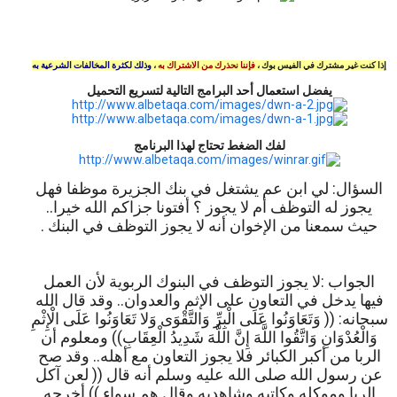
إذا كنت غير مشترك في الفيس بوك ،
فإننا نحذرك من الاشتراك به
،
وذلك لكثرة المخالفات الشرعية به
يفضل استعمال أحد البرامج التالية لتسريع التحميل
لفك الضغط تحتاج لهذا البرنامج
السؤال: لي ابن عم يشتغل في بنك الجزيرة موظفا فهل
يجوز له التوظف أم لا يجوز ؟ أفتونا جزاكم الله خيرا..
حيث سمعنا من الإخوان أنه لا يجوز التوظف في البنك .
الجواب :لا يجوز التوظف في البنوك الربوية لأن العمل
فيها يدخل في التعاون على الإثم والعدوان.. وقد قال الله
سبحانه: (( وَتَعَاوَنُوا عَلَى الْبِرِّ وَالتَّقْوَى وَلا تَعَاوَنُوا عَلَى الْإِثْمِ
وَالْعُدْوَانِ وَاتَّقُوا اللَّهَ إِنَّ اللَّهَ شَدِيدُ الْعِقَابِ)) ومعلوم أن
الربا من أكبر الكبائر فلا يجوز التعاون مع أهله.. وقد صح
عن رسول الله صلى الله عليه وسلم أنه قال (( لعن آكل
الربا وموكله وكاتبه وشاهديه وقال هم سواء )) أخرجه