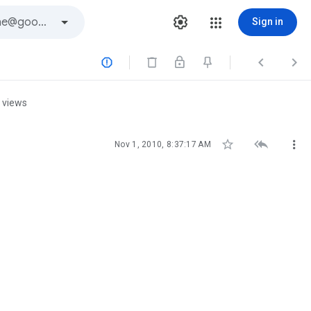
Sign in



 views



Nov 1, 2010, 8:37:17 AM