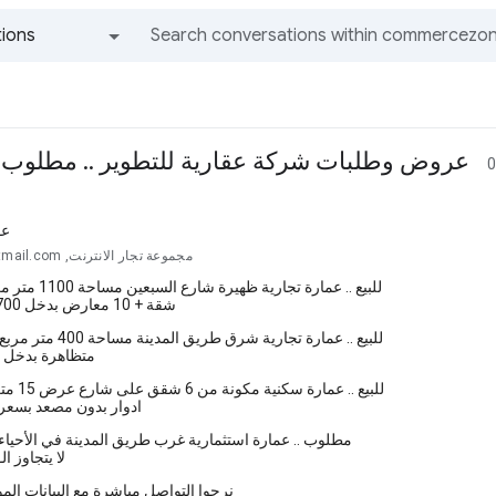
ions
All groups and messages
عروض وطلبات شركة عقارية للتطوير .. مطلوب ع
0
عق
مجموعة تجار الانترنت, osrt...@hotmail.com
للبيع .. عمارة تجارية ظهيرة شارع السبعين مساحة 1100 متر مربع مكونة من
30 شقة + 10 معارض بدخل 700 ألف ريال
للبيع .. عمارة تجارية شرق طريق المدينة مساحة 400 متر مربع على شارعين
متظاهرة بدخل 400 ألف ريال
للبيع .. عمارة سكنية مكونة من 6 شقق على شارع عرض 15 متر مكونة من 3
ادوار بدون مصعد بسعر 3 مليون ريا
مطلوب .. عمارة استثمارية غرب طريق المدينة في الأحياء 
لا يتجاوز الـ 9 مليون ري
نرجوا التواصل مباشرة مع البيانات المو