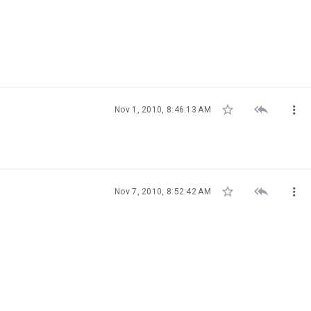



Nov 1, 2010, 8:46:13 AM



Nov 7, 2010, 8:52:42 AM