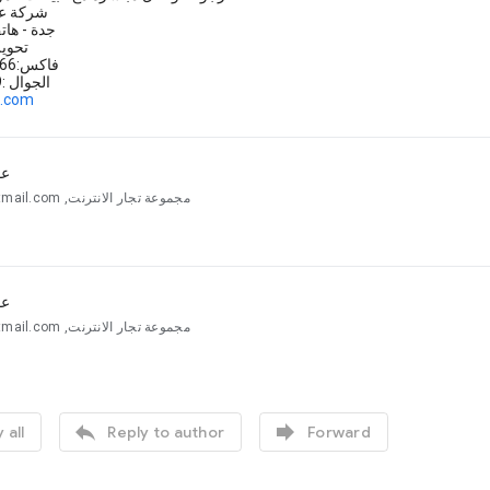
شركة عق
جدة - هاتف : 0
تحويلة : 8
فاكس:6177266-0966
الجوال :0556508899
h.com
عق
مجموعة تجار الانترنت, osrt...@hotmail.com
عق
مجموعة تجار الانترنت, osrt...@hotmail.com


 all
Reply to author
Forward