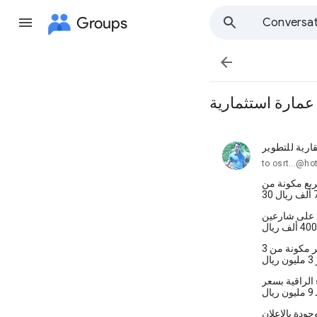
Groups
Conversat

مارة استثمارية
ارية للتطوير
unread,
to
ل
الراقية بسعر
ال
جودة بالإعلان