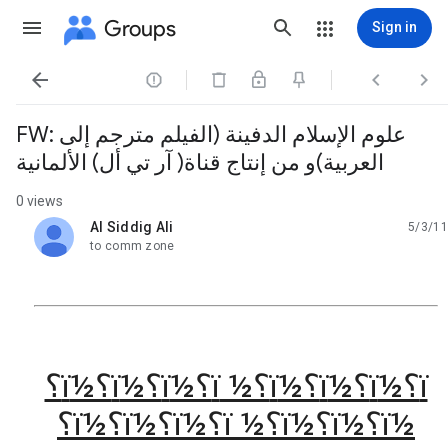
Groups
Sign in




FW: علوم الإسلام الدفينة (الفيلم مترجم إلى
العربية)و من إنتاج قناة( آر تي أل) الألمانية
0 views
Al Siddig Ali
5/3/11
unread,
to comm zone
ï؟½ï؟½ï؟½ï؟½ ï؟½ï؟½ï؟½ï؟
½ï؟½ï؟½ï؟½ ï؟½ï؟½ï؟½ï؟