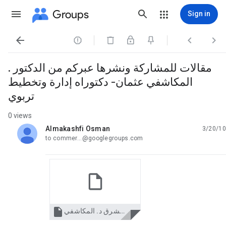
Groups
Sign in




مقالات للمشاركة ونشرها عبركم من الدكتور .
المكاشفي عثمان- دكتوراه إدارة وتخطيط
تربوي
0 views
Almakashfi Osman
3/20/10
unread,
to commer...@googlegroups.com

التخطيط الاستراتيجي مقال للشرق د. المكاشفي.doc