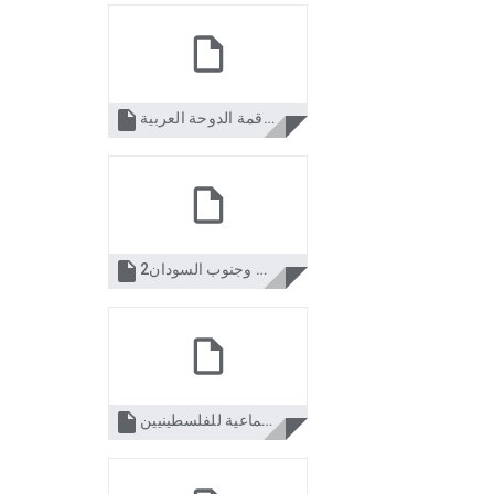

الفارس البشير وقمة الدوحة العربية.doc

2مقال حول الوحدة والإنفصال بين شمال وجنوب السودان.doc

لماذا التطهير العرقي والإبادة الجماعية للفلسطينيين.doc