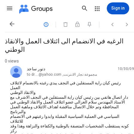
Groups
Sign in




الرغبه في الانضمام الى ائتلاف العمل والانقاذ
الوطني
0 views
دتور ساجد
10/30/09
unread,
مجموعة تجار الانترنت, dr....@yahoo.com
to
رئيس كيان راية المستقلين في النجف يبدي رغبته بالانضمام لائتلاف
العمل
والانقاذ الوطني
دار اتصال هاتفي بين رئيس كيان راية المستقلين في النجف الاشرف مع
الاستاذ المهندس سلام الغزالي عضو ائتلاف العمل والانقاذ الوطني في
المحافظة وتم خلال الاتصال مناقشة اهداف الائتلاف وماهية العمل
والبرنامج
السياسي في العملية السياسية المقبلة وابدوا رغبتهم في الانضمام
للائتلاف
كونه يستقطب الشخصيات المتصفة بالوطنية والكفاءة والنزاهة وهذا وقد
ركز