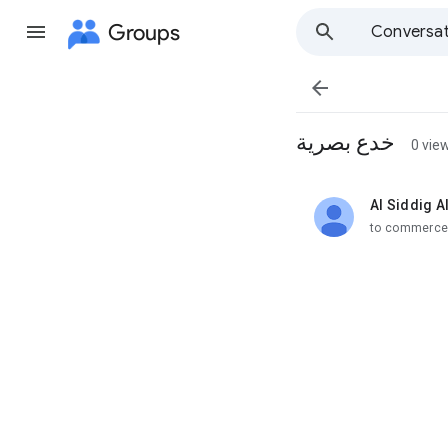
Groups
Conversat

خدع بصرية
0 vie
Al Siddig Al
unread,
to commerce