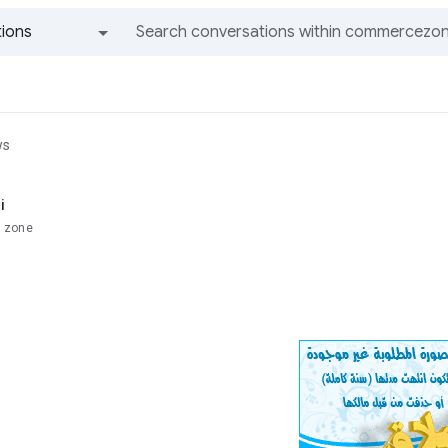
ions
All groups and messages
ws
i
 zone