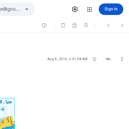
Sign in






Aug 8, 2010, 6:01:08 AM