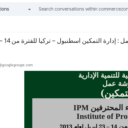
ions
All groups and messages
إدارة التمكين اسطنبول – تركيا للفترة من 14 – 23 إبريل 2013 م
.@googlegroups.com
 للتنمية الإدارية
شة عمل
لتمكين)
ء المحترفين
IPM
Institute of Pr
 من
14
–
23
ابريل
لعام
2013