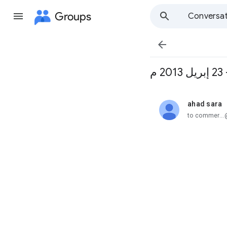
Groups
Conversat

ahad sara
unread,
to commer..