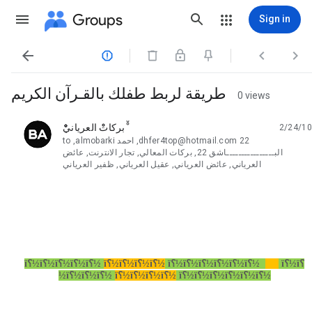
Groups
Sign in




طريقة لربط طفلك بالقـرآن الكريم
0 views
ْْْبركاتْْ العريانيْْْْ
2/24/10
unread,
dhfer4top@hotmail.com 22, احمد almobarki,
to
البــــــــــــــــاشق 22, بركات المعالي, تجار الانترنت, عائض
العرياني, عائض العرياني, عقيل العرياني, ظفير العرياني
ï؟½ï؟
ï؟½ï؟½ï؟½ï؟½ï؟½ï؟½
ï؟½ï؟½ï؟½ï؟½
ï؟½ï؟½ï؟½ï؟½ï؟½
ï؟½ï؟½ï؟½ï؟½ï؟½ï؟½
ï؟½ï؟½ï؟½ï؟½
½ï؟½ï؟½ï؟½