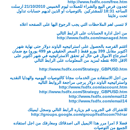
http://www.fsdfx.com/free.htm
تجدون فرص البيع والشراء للعملات ليوم
الخميس 21/10/2010 ارسلت
الساعه 18:31 للمشتركين بالتوصيات او الذين لديهم
حسابات تداول
تحت رعايتنا
لا تنسى اهم الملاحظات التي يجب الرجوع اليها على
الصفحه اعلاه
من اجل ادارة الحسابات على الرابط التالي
http://www.fsdfx.com/managed.htm
اغتنم الفرصه بالحصول على استراتيجيه الباوند دولار حتى نهاية شهر
اكتوبر مقابل 399 يورو فقط ( السعر الحقيقي هو 499 يورو) مع ضمان
استرجاع الاموال في حال لم تحقق الاستراتيجيه في شهر اكتوبر على
الاقل 400 نقطه لمزيد من المعلومات على الرابط التالي
http://www.fsdfx.com/Strategy_GBPUSD.htm
من اجل الاستفاده من الخدمات مجانا كالتوصيات اليوميه والهدايا النقديه
واستراتيجيه الباوند دولار يرجى مراجعة الروابط التاليه
http://www.fsdfx.com/account.htm
http://www.fsdfx.com/Strategy_GBPUSD.htm
http://www.fsdfx.com/email12
http://www.fsdfx.com/email14
للاشتراك في الجروب قم بزياره الرابط التالي وسجل ايميلك
http://groups.google.com/group/fsdfxcom?hl=ar
فضلا لا امرا مرر هذا الايميل الى اصدقائك ومعارفك من اجل استفاده
الجميع من
التوصيات