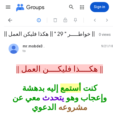
Groups
Sign in




|| خواطـــــر " 29 " || هكذا فليكن العمل ||
0 views
mr.mobde3 .
9/21/10
unread,
to
|| هكــــذا فليكــــن العمل ||
كنت
أستمع
إليه بدهشة
وإعجاب وهو
يتحدث
معي عن
مشروعه
الدعوي