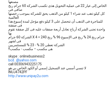
مصنعها
الخاص إلى عيار 22 فى عملية التحويل هذى تكسب الشركة 60 جرام ربح
صافى فى
كل كيلو ذهب عند شراء 1 كيلو من الذهب يحق للشركة بموجب رخصتها
العالمية
للمتاجرة فى الذهب أن تتحصل على 3 كيلو دفع مؤجل لمدة إسبوع هذا
فى صفقة
واحدة تجنى الشركة أرباح تعادل أربعة صفقات عليه فى كل صفقة تقوم
بها
الشركة 60 جرام X 4 = 240 جرام ربح 24 % ربح فى الإسبوع 96 % ربح
فى لشهر
الشركة تعطى 20 % - 23 % للمستثمريين
!!هى مكسب – مكسب - مكسب
skype : onlinebusiness2
bcd...@yahoo.com
call 00306943225175
لا تنسي أسمي عند التسجيل إسمي أو الكود الخاص بي هو
INUJ4742PF
http://www.unipay2u.com