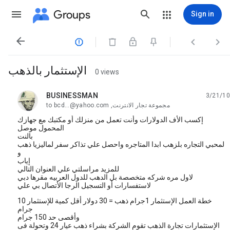
Groups
Sign in




الإستثمار بالذهب
0 views
BUSINESSMAN
3/21/10
unread,
مجموعة تجار الانترنت, bcd...@yahoo.com
to
إكسب الأف الدولارات وأنت تعمل من منزلك أو مكتبك مع جهازك
المحمول موصل
بالنت
لمحبي التجاره بلزهب ابدا المتاجره واحصل علي تذاكر سفر لماليزيا ذهب
و
إياب
للمزيد مراسلتي علي العنوان التالي
لاول مره شركه متخصصة بل الدهب للدول العربيه مقرها دبي
لاستفسارات أو التسجيل الرجا الأتصال بي علي
خطة العمل الإستثمار 1جرام ذهب = 30 دولار أقل كمية للإستثمار 10
جرام
وأقصى حد 150 جرام
الإستثمارات تجارة الذهب تقوم الشركة بشراء ذهب عيار 24 وتحولة فى