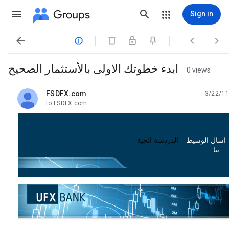
Groups
Sign in




ابدء خطوتك الاولى بالأستثمار الصحيح
0 views
FSDFX.com
3/22/11
unread,
to FSDFX.com
الدردشة الحية
اسال الوسيط
بنا