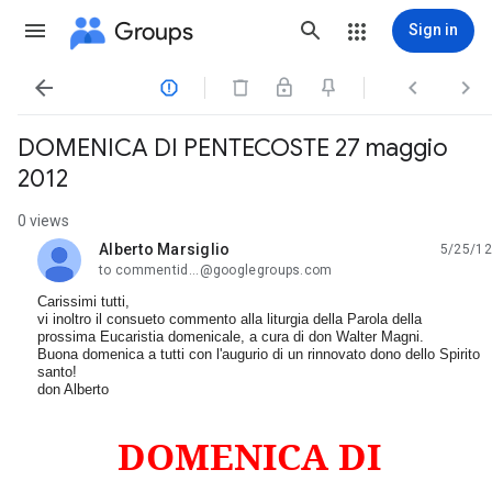
Groups
Sign in




DOMENICA DI PENTECOSTE 27 maggio
2012
0 views
Alberto Marsiglio
5/25/12
unread,
to commentid...@googlegroups.com
Carissimi tutti,
vi inoltro il consueto commento alla liturgia della Parola della
prossima Eucaristia domenicale, a cura di don Walter Magni.
Buona domenica a tutti con l'augurio di un rinnovato dono dello Spirito
santo!
don Alberto
DOMENICA DI