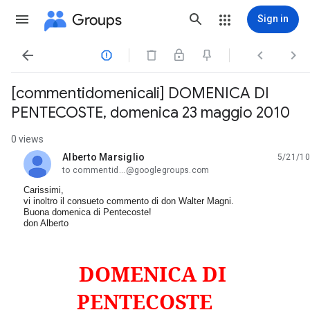
Groups
Sign in




[commentidomenicali] DOMENICA DI
PENTECOSTE, domenica 23 maggio 2010
0 views
Alberto Marsiglio
5/21/10
unread,
to commentid...@googlegroups.com
Carissimi,
vi inoltro il consueto commento di don Walter Magni.
Buona domenica di Pentecoste!
don Alberto
DOMENICA DI
PENTECOSTE