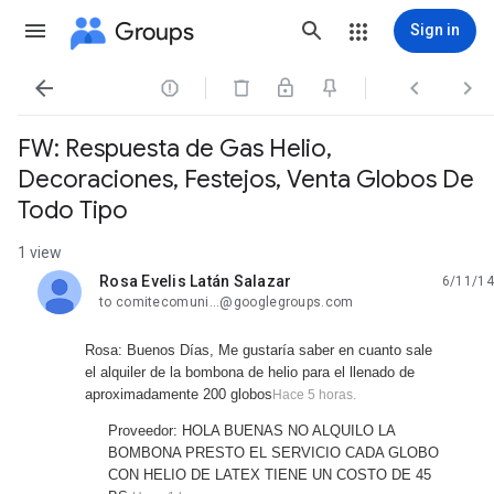
Groups
Sign in




FW: Respuesta de Gas Helio,
Decoraciones, Festejos, Venta Globos De
Todo Tipo
1 view
Rosa Evelis Latán Salazar
6/11/14
unread,
to comitecomuni...@googlegroups.com
Rosa: Buenos Días, Me gustaría saber en cuanto sale
el alquiler de la bombona de helio para el llenado de
aproximadamente 200 globos
Hace 5 horas.
Proveedor: HOLA BUENAS NO ALQUILO LA
BOMBONA PRESTO EL SERVICIO CADA GLOBO
CON HELIO DE LATEX TIENE UN COSTO DE 45