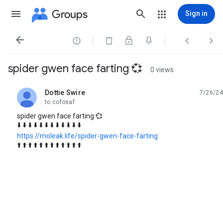
Groups
Sign in




spider gwen face farting 💞
0 views
Dottie Swire
7/26/24
unread,
to cofosaf
spider gwen face farting 💞
⬇️ ⬇️ ⬇️ ⬇️ ⬇️ ⬇️ ⬇️ ⬇️ ⬇️ ⬇️ ⬇️ ⬇️
https://moleak.life/spider-gwen-face-farting
⬆️ ⬆️ ⬆️ ⬆️ ⬆️ ⬆️ ⬆️ ⬆️ ⬆️ ⬆️ ⬆️ ⬆️