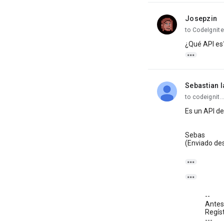
Josepzin
unread,
to CodeIgnite
¿Qué API es

Sebastian I
unread,
to codeignit
Es un API del
Sebas
(Enviado des


--
Antes
Regíst
---