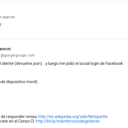
r-spanish
?
annini
...@googlegroups.com
 cliente (devuelve json)... y luego me pidió el social login de Facebook.
de dispositivo movil)
 de responder revisa:
http://es.wikipedia.org/wiki/Netiquette
rate en el Censo CI:
http://bit.ly/miembroscodeigniteres