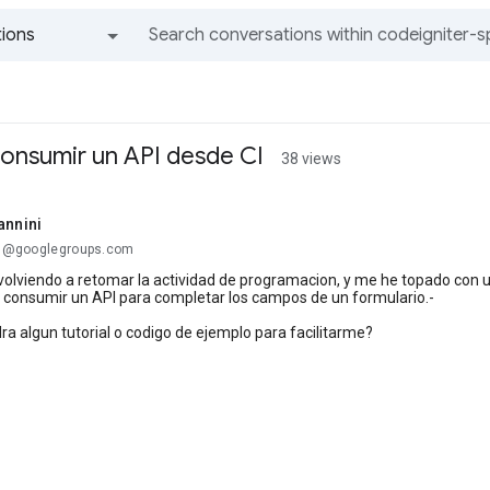
ions
All groups and messages
onsumir un API desde CI
38 views
annini
...@googlegroups.com
 volviendo a retomar la actividad de programacion, y me he topado con un
 consumir un API para completar los campos de un formulario.-
ra algun tutorial o codigo de ejemplo para facilitarme?