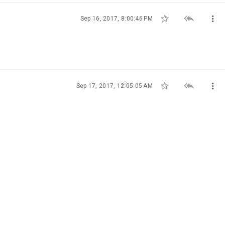



Sep 16, 2017, 8:00:46 PM



Sep 17, 2017, 12:05:05 AM