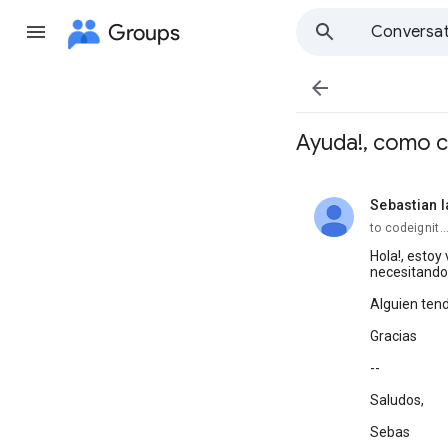
Groups
Conversat

Ayuda!, como c
Sebastian I
unread,
to codeignit
Hola!, estoy
necesitando
Alguien tend
Gracias
--
Saludos,
Sebas