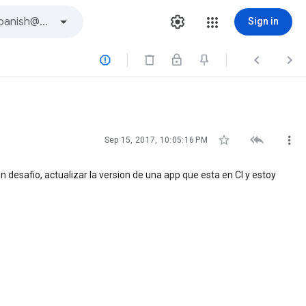
Sign in






Sep 15, 2017, 10:05:16 PM
 desafio, actualizar la version de una app que esta en CI y estoy