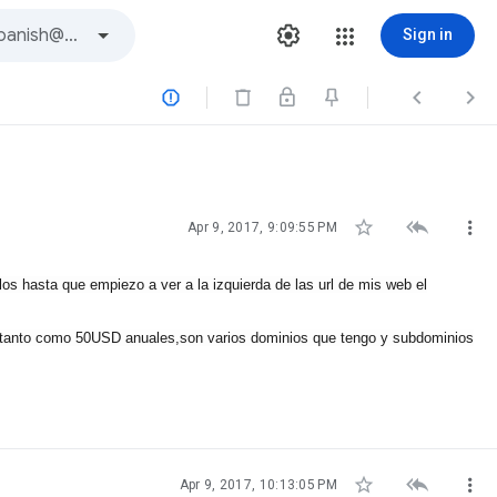
Sign in






Apr 9, 2017, 9:09:55 PM
los hasta que empiezo a ver a la izquierda de las url de mis web el
ea tanto como 50USD anuales,son varios dominios que tengo y subdominios



Apr 9, 2017, 10:13:05 PM