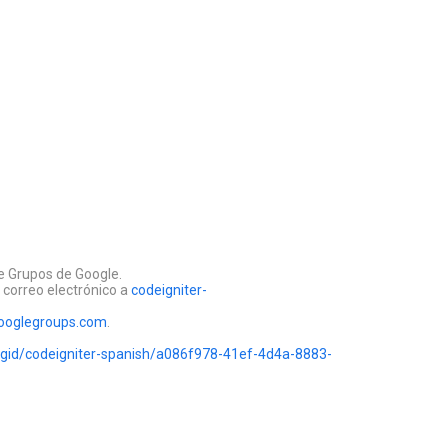
de Grupos de Google.
n correo electrónico a
codeigniter-
googlegroups.com
.
sgid/codeigniter-spanish/a086f978-41ef-4d4a-8883-