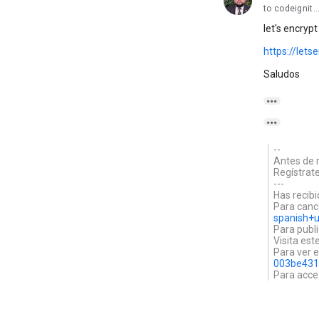
to codeignit
let's encrypt
https://lets
Saludos


--
Antes de 
Regístrate
---
Has recib
Para cance
spanish+
Para publi
Visita es
Para ver e
003be431
Para acce