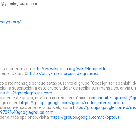
...@googlegroups.com
encrypt.org/
responder revisa:
http://es.wikipedia.org/wiki/Netiquette
 en el Censo CI:
http://bit.ly/miembroscodeigniteres
ido este mensaje porque estás suscrito al grupo "CodeIgniter-spanish" 
lar la suscripción a este grupo y dejar de recibir sus mensajes, envía u
unsub...@googlegroups.com
.
car en este grupo, envía un correo electrónico a
codeigniter-spanish@
te grupo en
https://groups.google.com/group/codeigniter-spanish
.
sta conversación en el sitio web, visita
https://groups.google.com/d/m
9702%40googlegroups.com
.
der a más opciones, visita
https://groups.google.com/d/optout
.