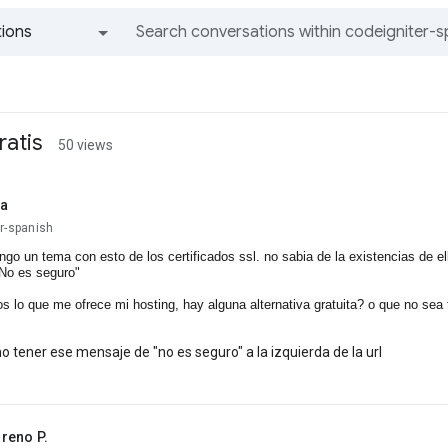
ions
All groups and messages
ratis
50 views
ia
r-spanish
ngo un tema con esto de los certificados ssl. no sabia de la existencias de el
No es seguro"
s lo que me ofrece mi hosting, hay alguna alternativa gratuita? o que no s
no tener ese mensaje de "no es seguro" a la izquierda de la url
reno P.