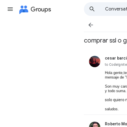
Groups
Conversat

comprar ssl o g
cesar barc
unread,
to CodeIgnite
Hola gente,te
mensaje de "
Son muy caro
y todo suma.
solo quiero 
saludos.
Roberto Mo
unread,