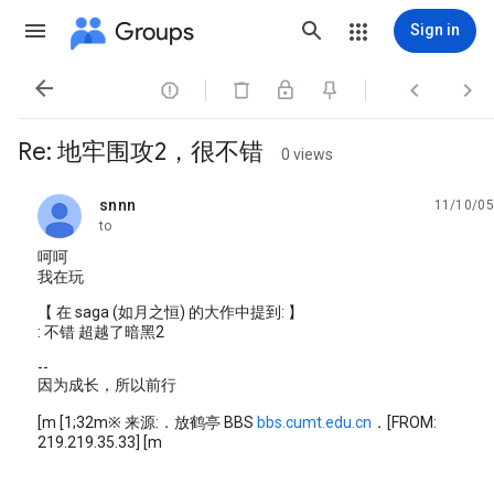
Groups
Sign in




Re: 地牢围攻2，很不错
0 views
snnn
11/10/05
unread,
to
呵呵
我在玩
【 在 saga (如月之恒) 的大作中提到: 】
: 不错 超越了暗黑2
--
因为成长，所以前行
[m [1;32m※ 来源:．放鹤亭 BBS
bbs.cumt.edu.cn
．[FROM:
219.219.35.33] [m